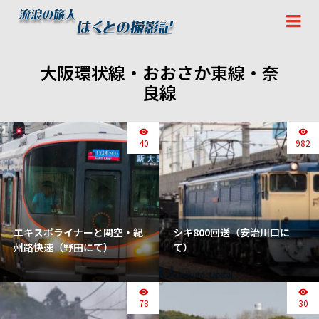
大阪環状線・おおさか東線・奈
良線
40
982
エキスポライナーと関空・紀
シキ800回送（安治川口に
州路快速（野田にて）
て）
78
30