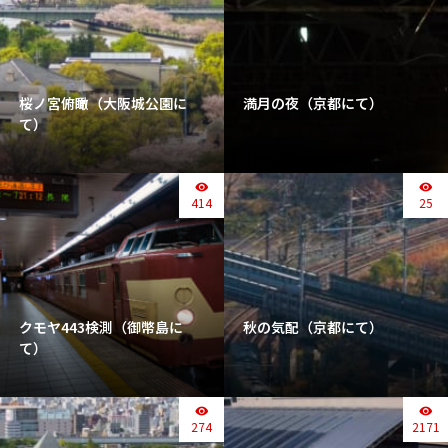
桜ノ宮俯瞰（大阪城公園に
満月の夜（京都にて）
て）
414
25
クモヤ443検測（御幣島に
秋の気配（京都にて）
て）
274
2171