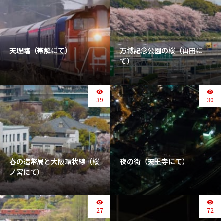
天理臨（帯解にて）
万博記念公園の桜（山田に
て）
39
30
春の造幣局と大阪環状線（桜
夜の街（天王寺にて）
ノ宮にて）
27
72