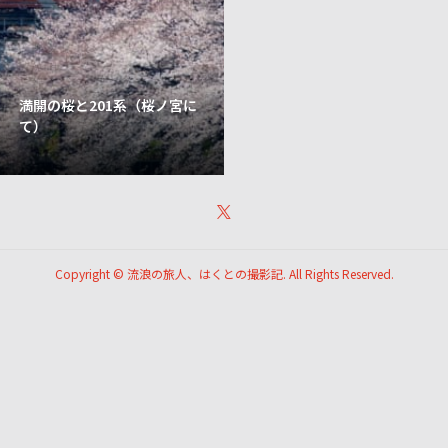
満開の桜と201系（桜ノ宮に
て）
Copyright ©
流浪の旅人、はくとの撮影記. All Rights Reserved.