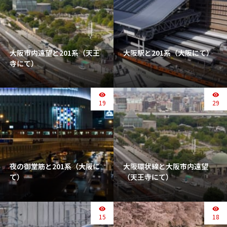
大阪市内遠望と201系（天王
大阪駅と201系（大阪にて）
寺にて）
19
29
夜の御堂筋と201系（大阪に
大阪環状線と大阪市内遠望
て）
（天王寺にて）
15
18