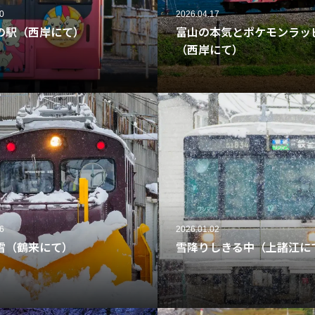
0
2026.04.17
の駅（西岸にて）
富山の本気とポケモンラッ
（西岸にて）
93
6
2026.01.02
雪（鶴来にて）
雪降りしきる中（上諸江に
99