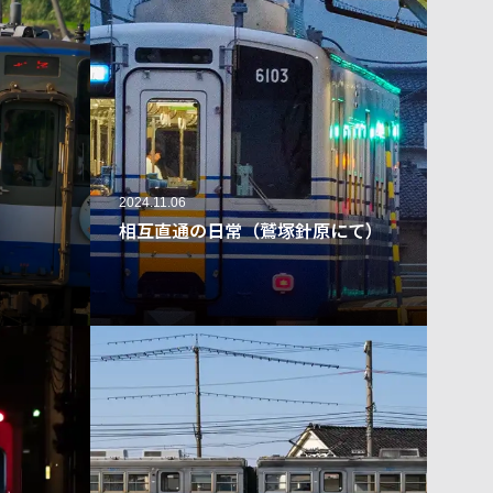
2024.11.06
相互直通の日常（鷲塚針原にて）
37
141