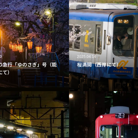
0
2025.04.14
の急行「ゆのさぎ」号（能
桜満開（西岸にて）
にて）
37