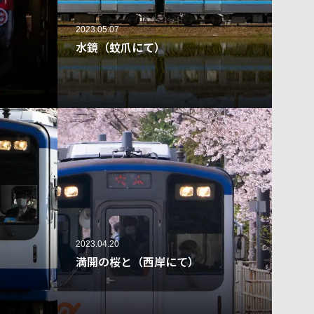
2023.05.07
水鏡（蚊爪にて）
37
111
2023.04.20
満開の桜と（西岸にて）
41
235