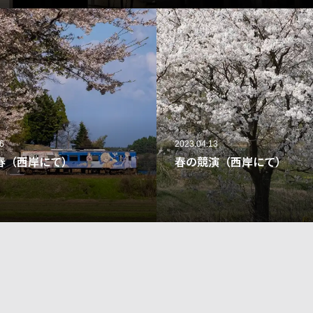
6
2023.04.13
春（西岸にて）
春の競演（西岸にて）
46