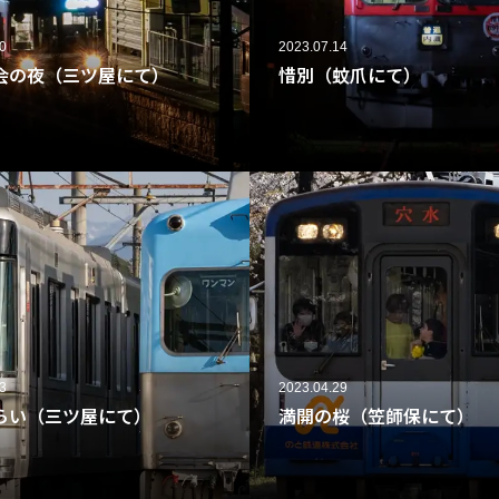
0
2023.07.14
会の夜（三ツ屋にて）
惜別（蚊爪にて）
50
3
2023.04.29
らい（三ツ屋にて）
満開の桜（笠師保にて）
40