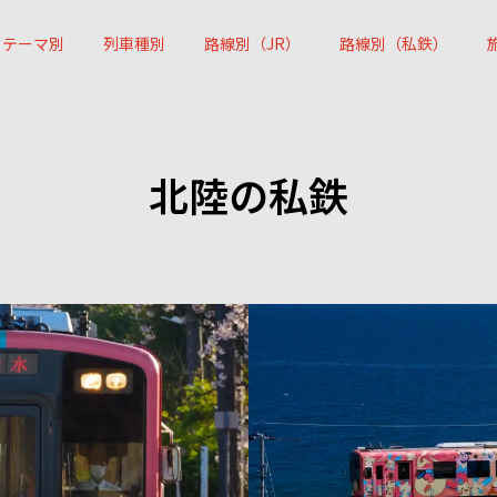
テーマ別
列車種別
路線別（JR）
路線別（私鉄）
北陸の私鉄
15