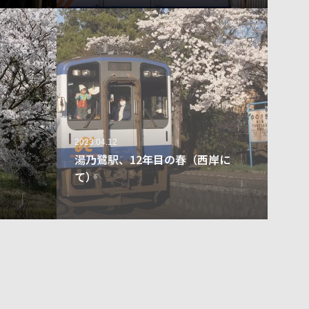
2023.04.12
湯乃鷺駅、12年目の春（西岸に
て）
49
305