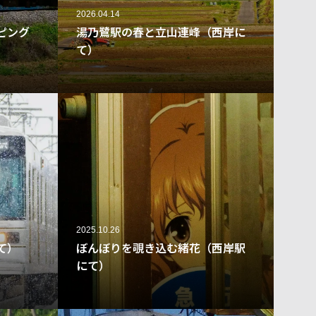
2026.04.14
ピング
湯乃鷺駅の春と立山連峰（西岸に
て）
49
28
2025.10.26
て）
ぼんぼりを覗き込む緒花（西岸駅
にて）
64
56