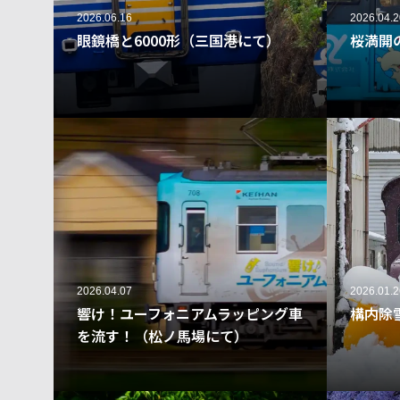
2026.06.16
2026.04.2
眼鏡橋と6000形（三国港にて）
桜満開
31
2026.04.07
2026.01.2
響け！ユーフォニアムラッピング車
構内除
を流す！（松ノ馬場にて）
47