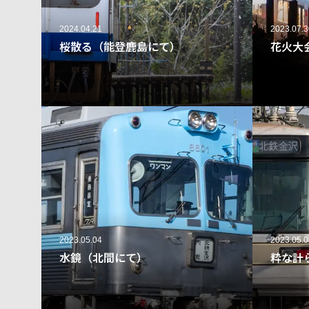
2024.04.21
2023.07.3
桜散る（能登鹿島にて）
花火大
206
2023.05.04
2023.05.0
水鏡（北間にて）
粋な計
42