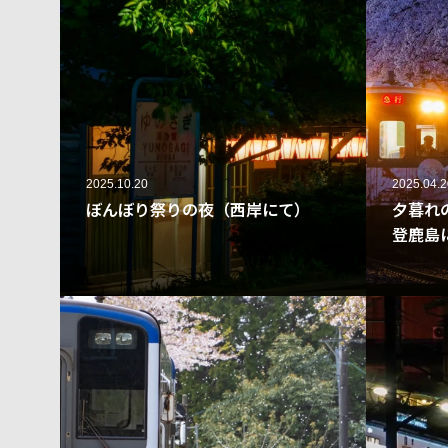
2025.10.20
2025.04.2
ぼんぼり祭りの夜（西岸にて）
夕暮れ
登鹿島
316