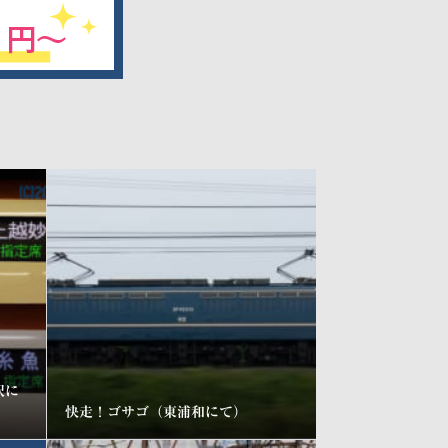
沢に
快走！ゴサゴ（東浦和にて）