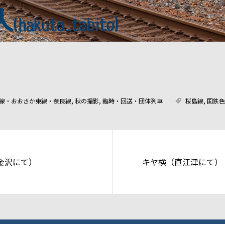
f2.8-3.5 西九条～安治川口
線・おおさか東線・奈良線
,
秋の撮影
,
臨時・回送・団体列車
桜島線
,
国鉄色
金沢にて）
キヤ検（直江津にて）