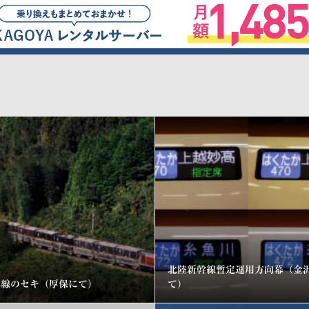
北陸新幹線暫定運用方向幕（金
祢線のセキ（厚保にて）
て）