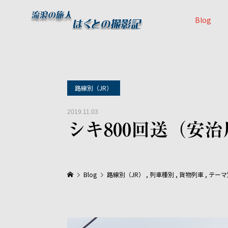
Blog
路線別（JR）
2019.11.03
シキ800回送（安
Blog
路線別（JR）
,
列車種別
,
貨物列車
,
テーマ