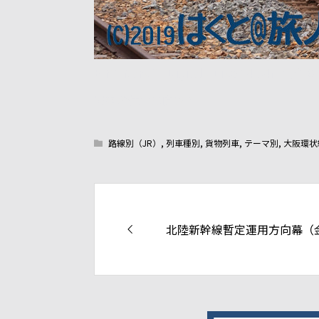
E-M1 MarkⅡ+Digital Zuiko 14-54mm/
最後の仕事に向けて。
路線別（JR）
,
列車種別
,
貨物列車
,
テーマ別
,
大阪環状
北陸新幹線暫定運用方向幕（