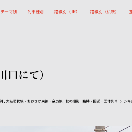
テーマ別
列車種別
路線別（JR）
路線別（私鉄）
治川口にて）
別
,
大阪環状線・おおさか東線・奈良線
,
秋の撮影
,
臨時・回送・団体列車
シキ