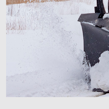
E-1 MarkⅡ+Zuiko Digital 50-200mm/f2.8-3.5 えち