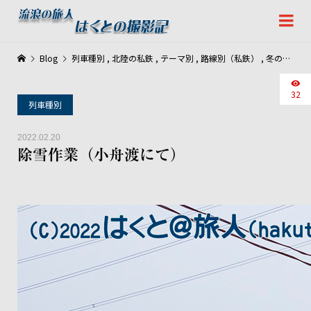
Blog
列車種別
,
北陸の私鉄
,
テーマ別
,
路線別（私鉄）
,
冬の撮影
,
32
列車種別
2022.02.20
除雪作業（小舟渡にて）
定期列車の合間を縫って除雪作業。