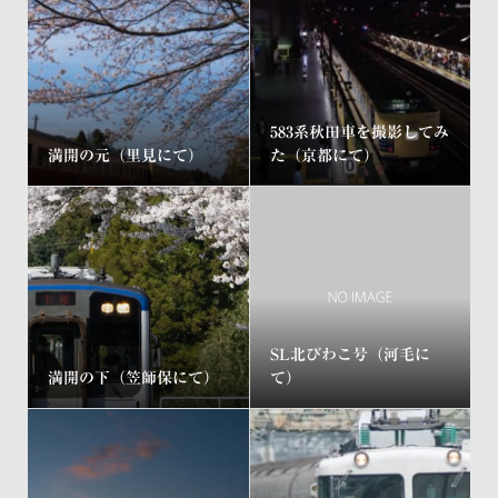
583系秋田車を撮影してみ
満開の元（里見にて）
た（京都にて）
SL北びわこ号（河毛に
満開の下（笠師保にて）
て）