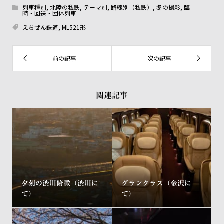
列車種別
,
北陸の私鉄
,
テーマ別
,
路線別（私鉄）
,
冬の撮影
,
臨
時・回送・団体列車
えちぜん鉄道
,
ML521形
関連記事
夕刻の渋川俯瞰（渋川に
グランクラス（金沢に
て）
て）