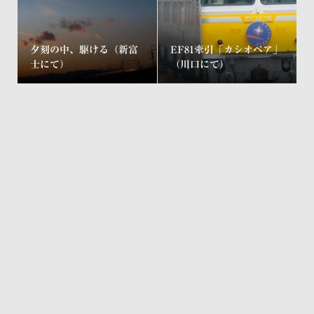
夕刻の中、駆ける（新富
EF81牽引「カシオペア」
士にて）
（川口にて）