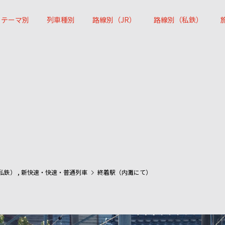
テーマ別
列車種別
路線別（JR）
路線別（私鉄）
）
私鉄）
,
新快速・快速・普通列車
終着駅（内灘にて）