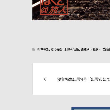
E-M1 MarkⅡ+Zuiko Digital50-200m
8900系の内、8903+8913が本日で運
列車種別
,
夏の撮影
,
北陸の私鉄
,
路線別（私鉄）
,
新快
寝台特急出雲4号（出雲市に