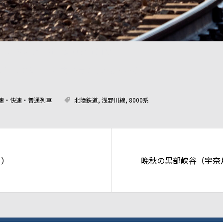
m/f2.8-3.5 内灘駅 北陸鉄道浅野川線
用終了ということで、過去に撮影したものから。
速・快速・普通列車
北陸鉄道
,
浅野川線
,
8000系
て）
晩秋の黒部峡谷（宇奈