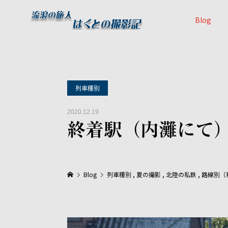
Blog
列車種別
2020.12.19
終着駅（内灘にて
Blog
列車種別
,
夏の撮影
,
北陸の私鉄
,
路線別（