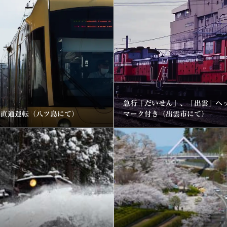
急行「だいせん」、「出雲」ヘ
互直通運転（八ツ島にて）
マーク付き（出雲市にて）