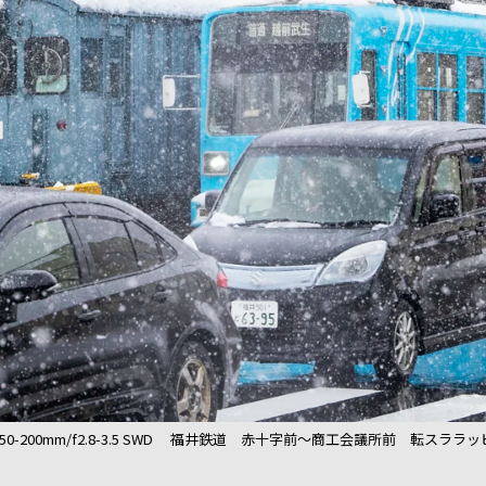
igital 50-200mm/f2.8-3.5 SWD 福井鉄道 赤十字前～商工会議所前 転スララ