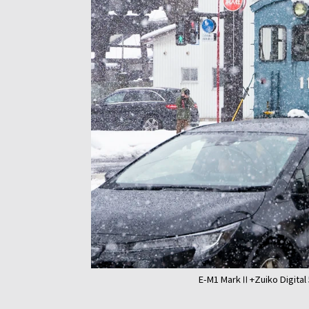
E-M1 MarkⅡ+Zuiko D