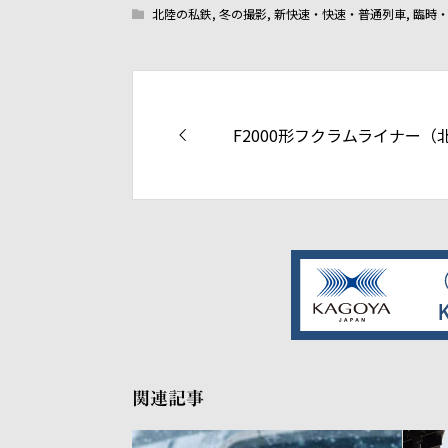
北陸の私鉄
,
冬の撮影
,
新快速・快速・普通列車
,
臨時
F2000形フクラムライナー（
関連記事