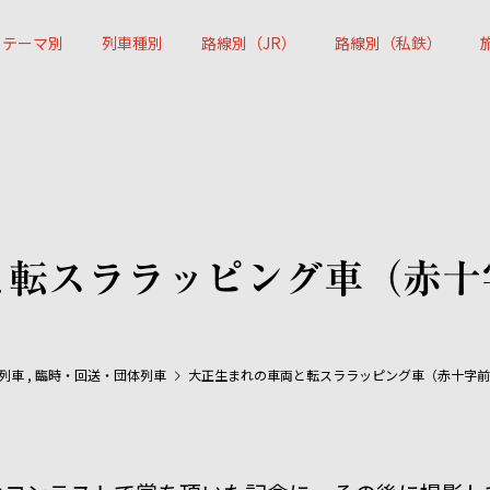
テーマ別
列車種別
路線別（JR）
路線別（私鉄）
と転スララッピング車（赤十
列車
,
臨時・回送・団体列車
大正生まれの車両と転スララッピング車（赤十字前