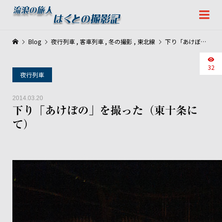
Blog
夜行列車
,
客車列車
,
冬の撮影
,
東北線
下り「あけぼの」を撮った（東十条にて）
32
夜行列車
2014.03.20
下り「あけぼの」を撮った（東十条に
て）
4年前の東十条の夜間撮影から、別カット。