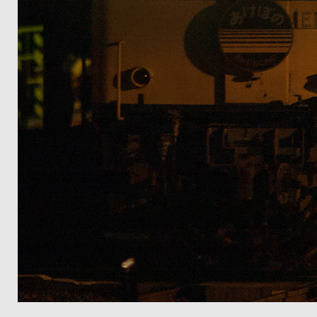
E-M5+Zuiko 350mm/f2.8王子～東十条「あけぼの」