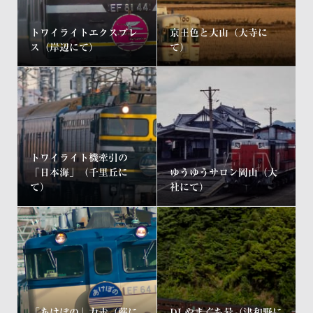
トワイライトエクスプレ
京王色と大山（大寺に
ス（岸辺にて）
て）
トワイライト機牽引の
「日本海」（千里丘に
ゆうゆうサロン岡山（大
て）
社にて）
「あけぼの」力走（蕨に
DLやまぐち号（津和野に