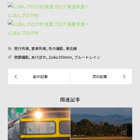
にほんブログ村
にほんブログ村
夜行列車
,
客車列車
,
冬の撮影
,
東北線
夜間撮影
,
あけぼの
,
Zuiko350mm
,
ブルートレイン
関連記事