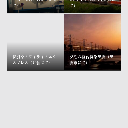
て）
て）
特別なトワイライトエク
夕刻の寝台特急出雲（出
スプレス（井倉にて）
雲市にて）