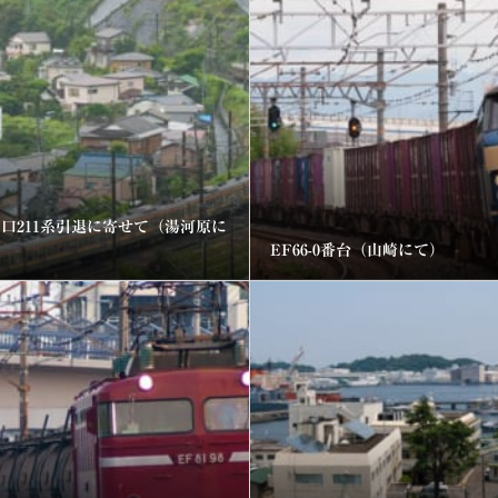
口211系引退に寄せて（湯河原に
）
EF66-0番台（山崎にて）