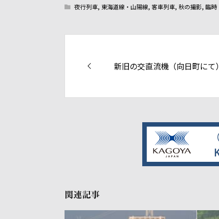
夜行列車
,
東海道線・山陽線
,
客車列車
,
秋の撮影
,
臨時
新旧の交直流機（向日町にて
関連記事