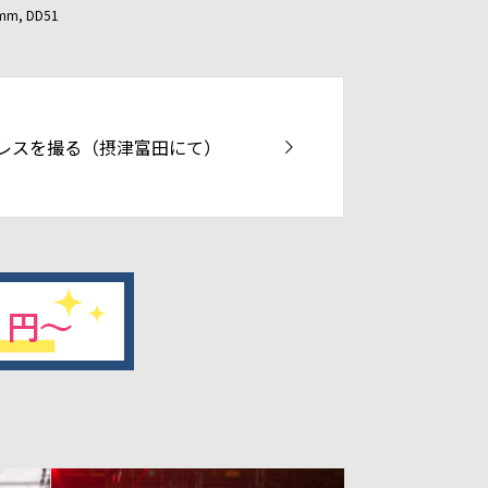
0mm
,
DD51
レスを撮る（摂津富田にて）