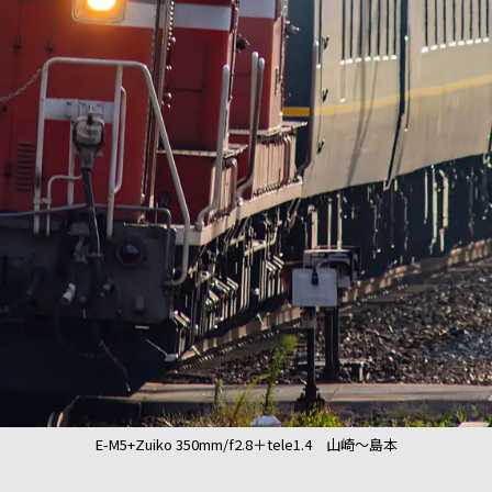
E-M5+Zuiko 350mm/f2.8＋tele1.4 山崎～島本