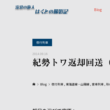
Blog
夜行列車
2014.09.16
紀勢トワ返却回送
Blog
夜行列車
,
東海道線・山陽線
,
客車列車
,
秋