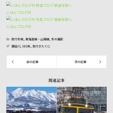
にほんブログ村
にほんブログ村
夜行列車
,
東海道線・山陽線
,
冬の撮影
瀬田川
,
583系
,
急行きたぐに
関連記事