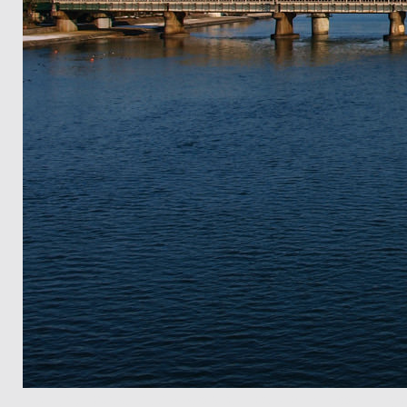
E-3+Zuiko Digital 14-54mm/f2.8-3.5 草津～石山 502M 