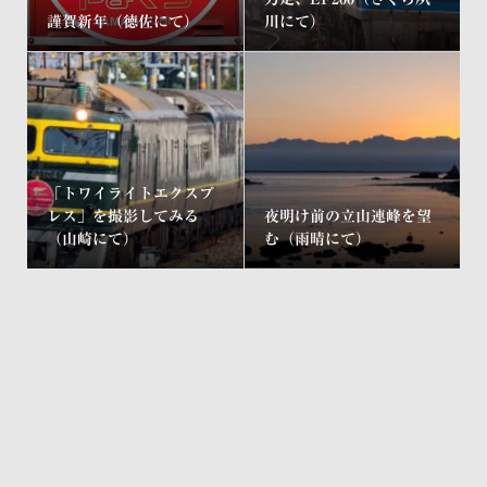
謹賀新年（徳佐にて）
川にて）
「トワイライトエクスプ
レス」を撮影してみる
夜明け前の立山連峰を望
（山崎にて）
む（雨晴にて）