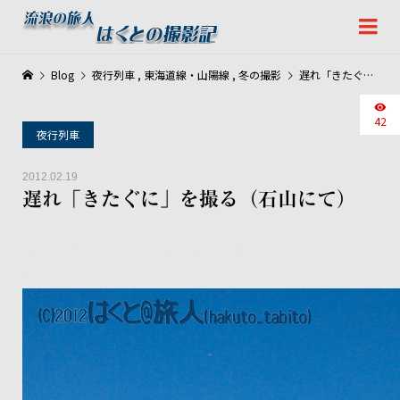
Blog
夜行列車
,
東海道線・山陽線
,
冬の撮影
遅れ「きたぐに」を撮る（石山にて）
42
夜行列車
2012.02.19
遅れ「きたぐに」を撮る（石山にて）
大陸から高気圧で澄んだ青空の元、遅延の「きたぐに」が瀬田
川を渡って行きました。