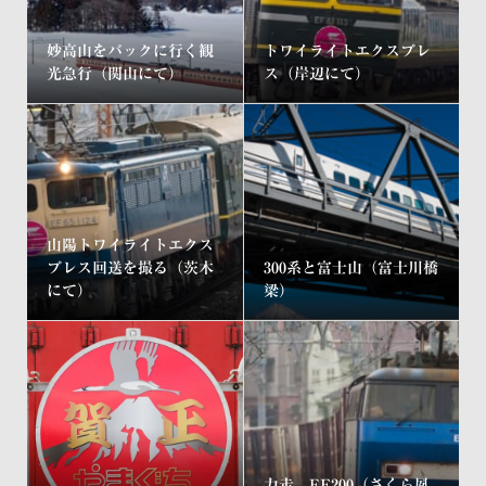
妙高山をバックに行く観
トワイライトエクスプレ
光急行（関山にて）
ス（岸辺にて）
山陽トワイライトエクス
プレス回送を撮る（茨木
300系と富士山（富士川橋
にて）
梁）
力走、EF200（さくら夙