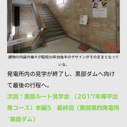
建物の内装の端々が昭和30年台後半のデザインがそのままとなって
いる。
発電所内の見学が終了し、黒部ダムへ向け
て最後の行程へ。
次回：黒部ルート見学会 （2017年欅平出
発コース）本編5 最終回（黒部第四発電所
~黒部ダム）