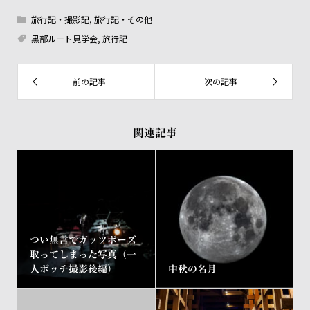
旅行記・撮影記
,
旅行記・その他
黒部ルート見学会
,
旅行記
関連記事
つい無言でガッツポーズ
取ってしまった写真（一
人ボッチ撮影後編）
中秋の名月