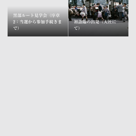
黒部ルート見学会（序章
2：当選から参加手続きま
初詣臨の出発（大社に
で）
て）