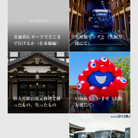
交通系ICカードでどこま
大屋根リングと（大阪万
で行けるか（在来線編）
博にて）
旧大社駅の復元修理で蘇
いらっしゃいませ（大阪
ったもの、失ったもの
万博にて）