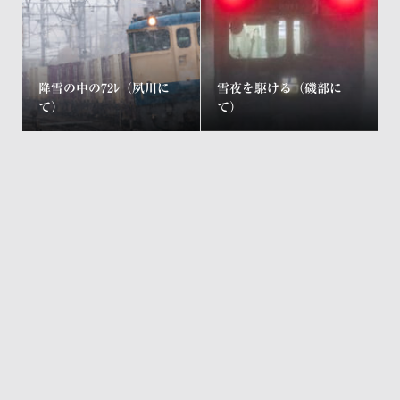
降雪の中の72ﾚ（夙川に
雪夜を駆ける（磯部に
て）
て）