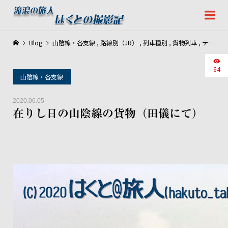
Blog
山陰線・各支線
,
路線別（JR）
,
列車種別
,
貨物列車
,
テーマ別
64
山陰線・各支線
2020.06.05
在りし日の山陰線の貨物（田儀にて）
1985年頃の撮影から。当時は江津と益田にある工場向けの貨物
が運用されてました。