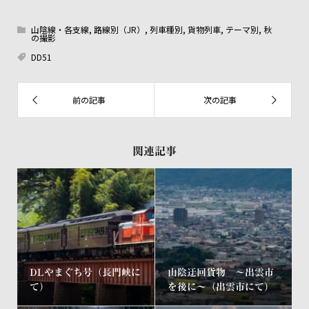
山陰線・各支線
,
路線別（JR）
,
列車種別
,
貨物列車
,
テーマ別
,
秋
の撮影
DD51
関連記事
DLやまぐち号（長門峡に
山陰迂回貨物 ～出雲市
て）
を後に～（出雲市にて）