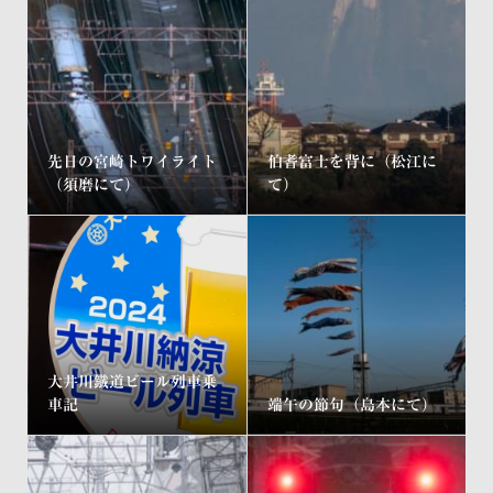
先日の宮崎トワイライト
伯耆富士を背に（松江に
（須磨にて）
て）
大井川鐡道ビール列車乗
車記
端午の節句（島本にて）