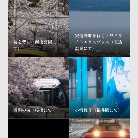
宍道湖畔を行くトワイラ
桜を背に（西山公園に
イトエクスプレス（玉造
て）
温泉にて）
満開の桜（桜橋にて）
小雪舞う（福井駅にて）