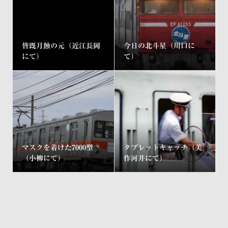
皆既月蝕の元（近江長岡
今日の北斗星（川口に
にて）
て）
マスクを着けた7000型
タブレットキャッチ（美
（小柳にて）
作河井にて）