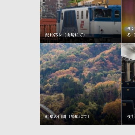
サ
配1975レ（山崎にて）
る
紅葉の山間（鳩原にて）
夜