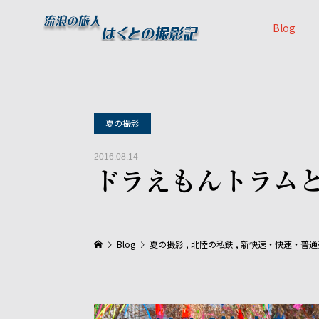
Blog
夏の撮影
2016.08.14
ドラえもんトラム
Blog
夏の撮影
,
北陸の私鉄
,
新快速・快速・普通