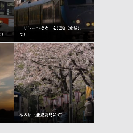
「リレーつばめ」を記録（水城に
て）
て）
）
桜の駅（能登鹿島にて）