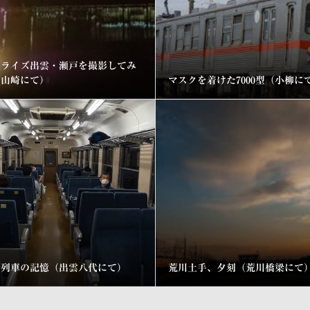
ンライズ出雲・瀬戸を撮影してみ
（山崎にて）
マスクを着けた7000型（小柳に
行列車の記憶（出雲八代にて）
荒川土手、夕刻（荒川橋梁にて