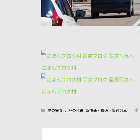
E-M5+Zuiko Digital 50-200mm/f2.8
にほんブログ村
にほんブログ村
夏の撮影
,
北陸の私鉄
,
新快速・快速・普通列車