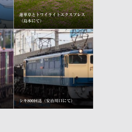
蓮華草とトワイライトエクスプレス
（島本にて）
シキ800回送（安治川口にて）