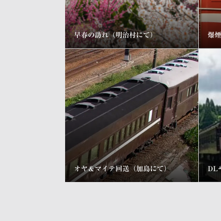
早春の訪れ（明治村にて）
爆
オヤ＆マイテ回送（加島にて）
DL