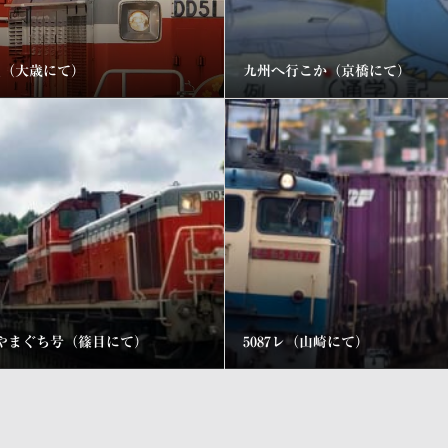
煙（大歳にて）
九州へ行こか（京橋にて）
やまぐち号（篠目にて）
5087レ（山崎にて）