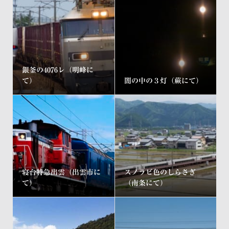
銀釜の4076レ（明峰に
て）
闇の中の３灯（蕨にて）
寝台特急出雲（出雲市に
スノラビ色のしらさぎ
て）
（南条にて）