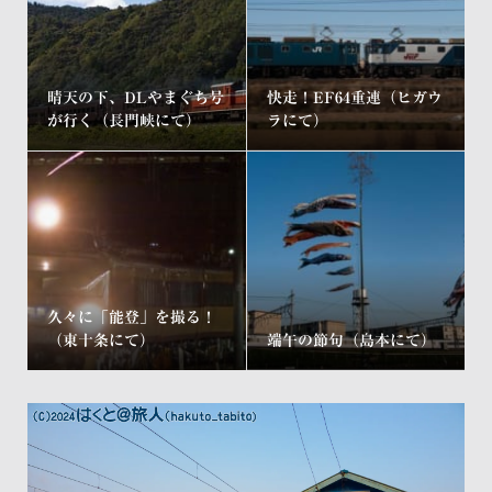
晴天の下、DLやまぐち号
快走！EF64重連（ヒガウ
が行く（長門峡にて）
ラにて）
久々に「能登」を撮る！
（東十条にて）
端午の節句（島本にて）