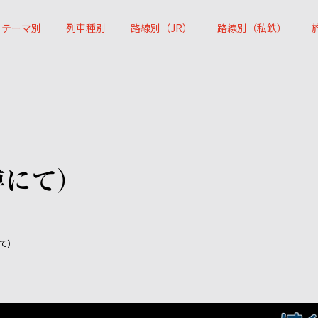
テーマ別
列車種別
路線別（JR）
路線別（私鉄）
博にて）
て）