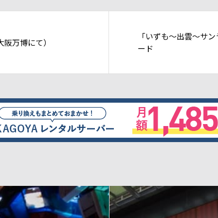
「いずも～出雲～サン
大阪万博にて）
ード