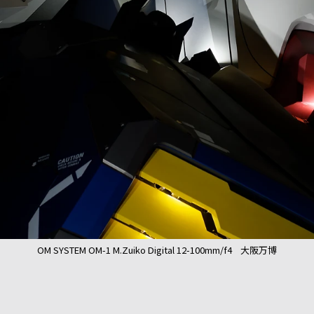
OM SYSTEM OM-1 M.Zuiko Digital 12-100mm/f4 大阪万博