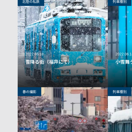
北陸の私鉄
列車種別
2022.06.18
2022.06.1
雪降る街（福井にて）
小雪舞
31
春の撮影
列車種別