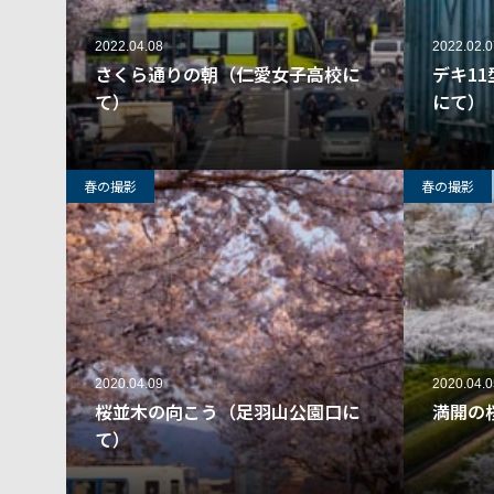
2022.04.08
2022.02.0
さくら通りの朝（仁愛女子高校に
デキ1
て）
にて）
266
春の撮影
春の撮影
2020.04.09
2020.04.0
桜並木の向こう（足羽山公園口に
満開の
て）