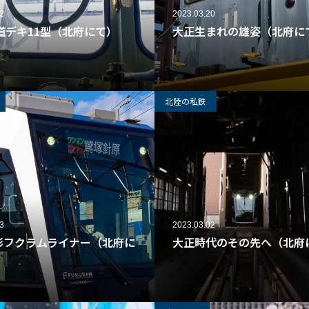
2
2023.03.20
道デキ11型（北府にて）
大正生まれの雄姿（北府に
426
北陸の私鉄
3
2023.03.02
0形フクラムライナー（北府に
大正時代のその先へ（北府
46