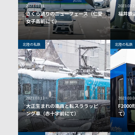
2023.03.31
2023.03.2
さくら通りのニューフェース（仁愛
福井鉄
女子高前にて）
42
北陸の私鉄
北陸の私鉄
2023.03.13
2023.03.0
大正生まれの車両と転スララッピ
F200
ング車（赤十字前にて）
て）
38