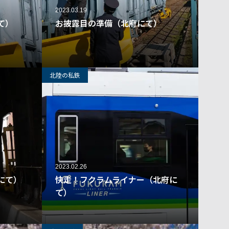
2023.03.19
て）
お披露目の準備（北府にて）
38
33
北陸の私鉄
2023.02.26
にて）
快走！フクラムライナー（北府に
て）
218
15