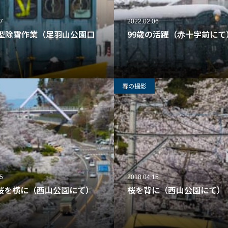
7
2022.02.06
1型除雪作業（足羽山公園口
99歳の活躍（赤十字前にて
39
春の撮影
5
2018.04.15
桜を横に（西山公園にて）
桜を背に（西山公園にて）