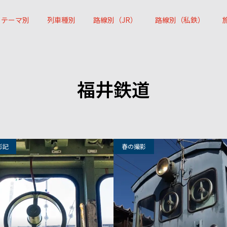
テーマ別
列車種別
路線別（JR）
路線別（私鉄）
福井鉄道
446
影記
春の撮影