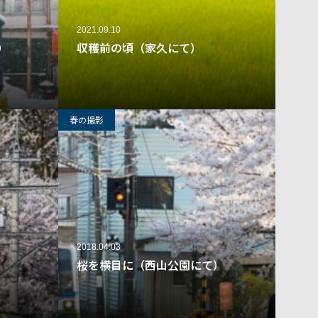
2021.09.10
）
収穫前の頃（家久にて）
28
12
春の撮影
2018.04.03
桜を横目に（西山公園にて）