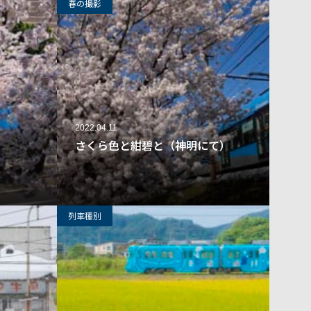
春の撮影
2022.04.11
）
さくら色と紺碧と（神明にて）
67
19
列車種別