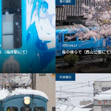
春の撮影
4
2022.04.14
う（福井駅にて）
桜の傍らで（西山公園にて
62
列車種別