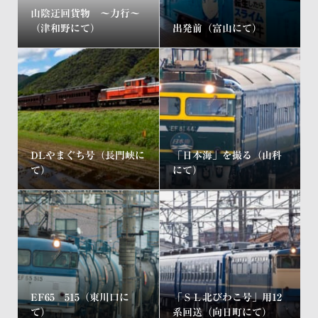
山陰迂回貨物 ～力行～
（津和野にて）
出発前（富山にて）
DLやまぐち号（長門峡に
「日本海」を撮る（山科
て）
にて）
EF65 515（東川口に
「ＳＬ北びわこ号」用12
て）
系回送（向日町にて）