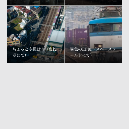
ちょっと空撮ぽく（恵比
異色のEF81（スペースワ
寿にて）
ールドにて）