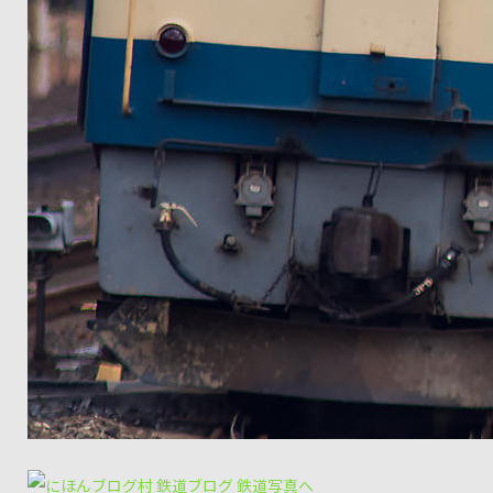
E-M5+Zuiko350mm/f2.8+tele1.4 山崎～島本5087レ