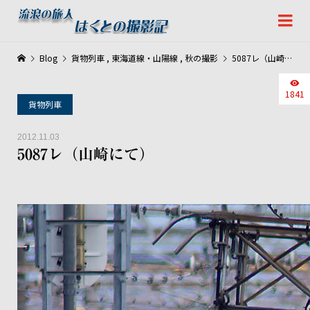
Blog
貨物列車
,
東海道線・山陽線
,
秋の撮影
5087レ（山崎にて）
1841
貨物列車
2012.11.03
5087レ（山崎にて）
いつもの場所、いつものアングルで。