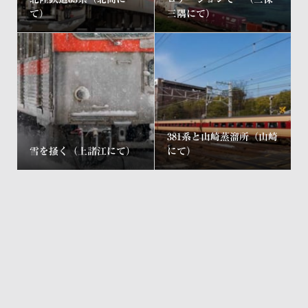
て）
三隅にて）
381系と山崎蒸溜所（山崎
雪を掻く（上諸江にて）
にて）