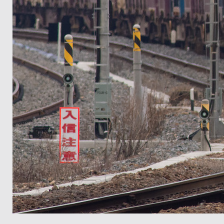
E-M5+Zuiko350mm/f2.8千里丘～岸辺 4092レ