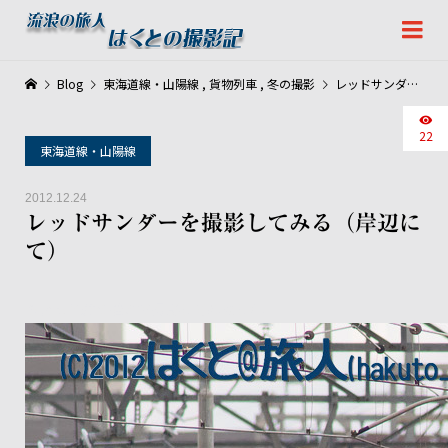
Blog
東海道線・山陽線
,
貨物列車
,
冬の撮影
レッドサンダーを撮影してみる（岸辺にて）
22
東海道線・山陽線
2012.12.24
レッドサンダーを撮影してみる（岸辺に
て）
ちょっと違う構図で撮影してみました。