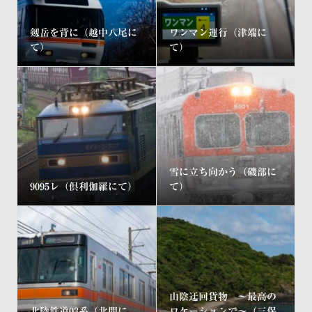
剱岳を背に（越中八尾に
ワンマン運行（津端に
て）
て）
雪に立ち向かう（磯部に
9095レ（倶利伽羅にて）
て）
山陰迂回貨物 ～最高の
北陸鉄道03系（北間に
ロケーションで～（三保