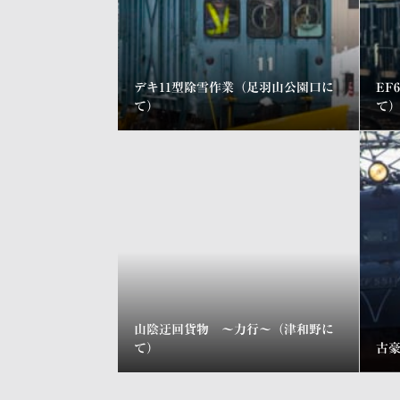
デキ11型除雪作業（足羽山公園口に
EF
て）
て
山陰迂回貨物 ～力行～（津和野に
て）
古