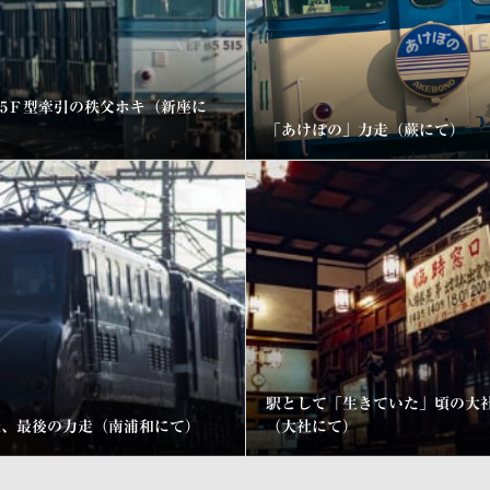
65Ｆ型牽引の秩父ホキ（新座に
）
「あけぼの」力走（蕨にて）
駅として「生きていた」頃の大
豪、最後の力走（南浦和にて）
（大社にて）