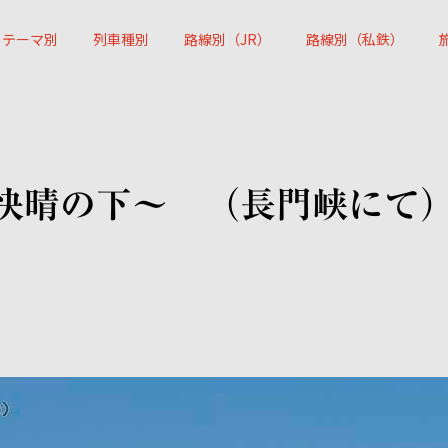
テーマ別
列車種別
路線別（JR）
路線別（私鉄）
快晴の下～ （長門峡にて