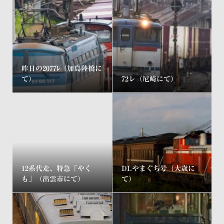
昨日の2077ﾚ（加島陸橋に
て）
72レ（尼崎にて）
12系代走、特急「やく
DLやまぐち号（大歳に
も」（出雲市にて）
て）