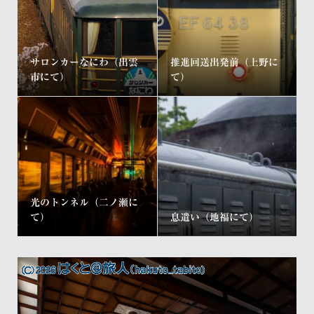
サロンカーなにわ（出雲
推進回送出発前（上野に
市にて）
て）
光のトンネル（二ノ瀬に
て）
息遣い（地福にて）