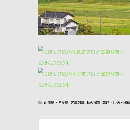
E-M5+Zuiko Digital 50-200mm/f2.8
にほんブログ村
にほんブログ村
山陰線・各支線
,
客車列車
,
秋の撮影
,
臨時・回送・団