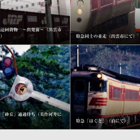
陰迂回貨物 ～出発前～（出雲市
て）
特急同士の並走（出雲市にて）
行「砂丘」通過待ち（美作河井に
）
特急「はくと」（泊にて）