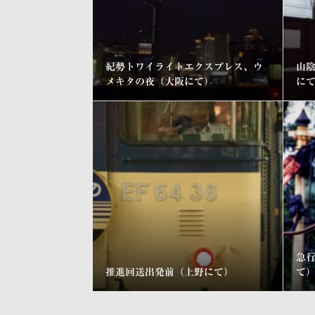
紀勢トワイライトエクスプレス、ウ
山
メキタの夜（大阪にて）
に
急
推進回送出発前（上野にて）
て