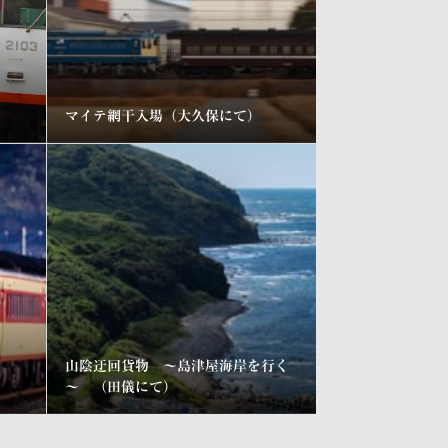
マイテ網干入場（大久保にて）
山陰迂回貨物 ～島津屋海岸を行く
～ （田儀にて）