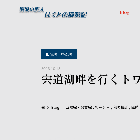
Blog
山陰線・各支線
2013.10.13
宍道湖畔を行くト
Blog
山陰線・各支線
,
客車列車
,
秋の撮影
,
臨時
一路出雲の神々が集う大社（おおやしろ）