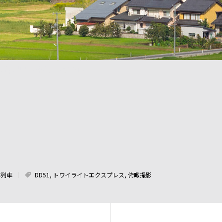
-3.5 玉造温泉～来待 9029レ
体列車
DD51
,
トワイライトエクスプレス
,
俯瞰撮影