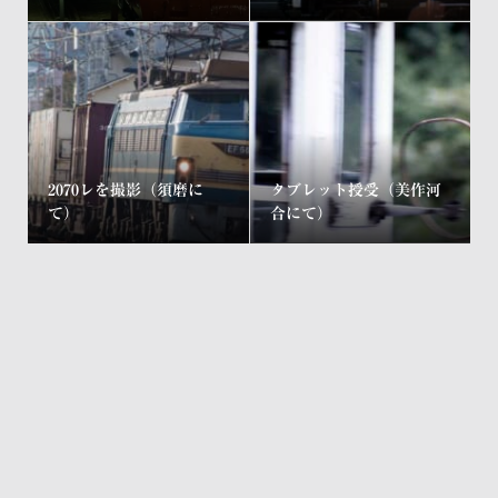
2070レを撮影（須磨に
タブレット授受（美作河
て）
合にて）