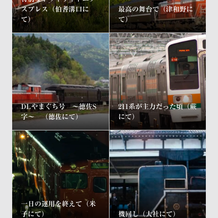
スプレス（伯耆溝口に
最高の舞台で（津和野に
て）
て）
DLやまぐち号 ～徳佐S
211系が主力だった頃（蕨
字～ （徳佐にて）
にて）
一日の運用を終えて（米
子にて）
機回し（大社にて）