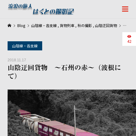
Blog
山陰線・各支線
,
貨物列車
,
秋の撮影
,
山陰迂回貨物
山陰迂
42
山陰線・各支線
2018.11.17
山陰迂回貨物 ～石州の赤～（波根に
て）