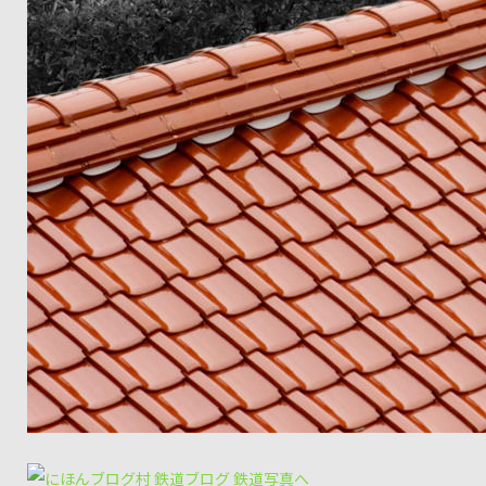
E-M5+Zuiko Digital 50-200mm/f2.8-3.5 波根～田儀 9080レ