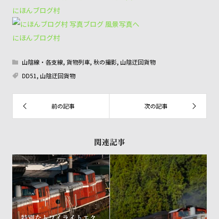
にほんブログ村
にほんブログ村
山陰線・各支線
,
貨物列車
,
秋の撮影
,
山陰迂回貨物
DD51
,
山陰迂回貨物
関連記事
特別なトワイライトエク