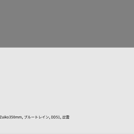
1号
Zuiko350mm
,
ブルートレイン
,
DD51
,
出雲