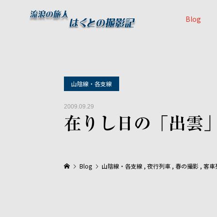
Blog
山陰線・各支線
2009.09.29
在りし日の「出雲
Blog
山陰線・各支線
,
夜行列車
,
春の撮影
,
客車
過去のポジより、「出雲」号です。