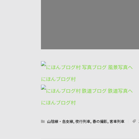
OM-3Ti+Zuiko350mm/f2.8泊～松崎 出雲
にほんブログ村
にほんブログ村
山陰線・各支線
,
夜行列車
,
春の撮影
,
客車列車