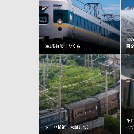
雪
381系特急「やくも」
間
今
レトロ横濱（大船にて）
に