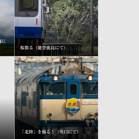
邇に
桜散る（能登鹿島にて）
「北陸」を撮る！（川口にて）