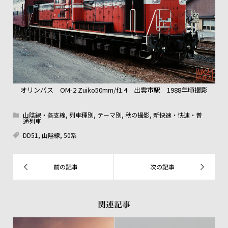
オリンパス OM-2 Zuiko50mm/f1.4 出雲市駅 1988年頃撮影
山陰線・各支線
,
列車種別
,
テーマ別
,
秋の撮影
,
新快速・快速・普
通列車
DD51
,
山陰線
,
50系
関連記事