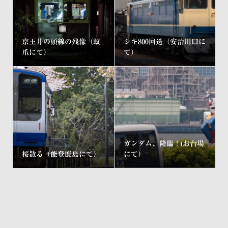
京王井の頭線の残像（蚊
シキ800回送（安治川口に
爪にて）
て）
ガンダム、降臨！(お台場
桜散る（能登鹿島にて）
にて）