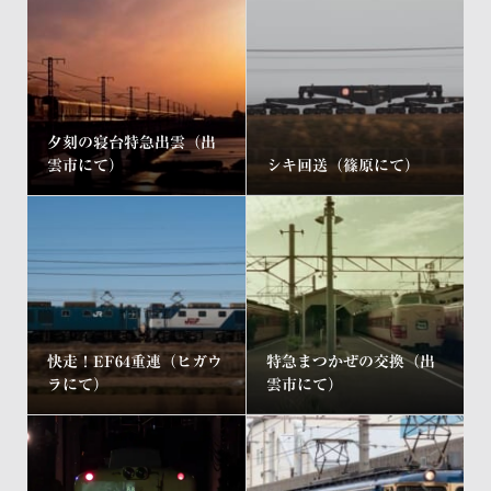
夕刻の寝台特急出雲（出
雲市にて）
シキ回送（篠原にて）
快走！EF64重連（ヒガウ
特急まつかぜの交換（出
ラにて）
雲市にて）