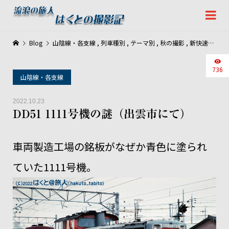
Blog
山陰線・各支線
,
列車種別
,
テーマ別
,
秋の撮影
,
新快速・快速・普通列車
736
山陰線・各支線
2022.10.23
DD51 1111号機の謎（出雲市にて）
車両製造工場の銘板がなぜか青色に塗られ
ていた1111号機。