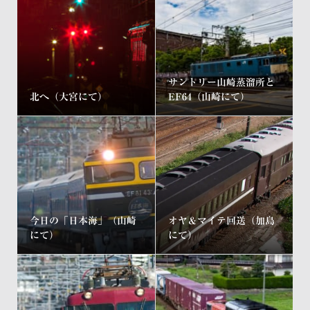
サントリー山崎蒸溜所と
北へ（大宮にて）
EF64（山崎にて）
今日の「日本海」（山崎
オヤ＆マイテ回送（加島
にて）
にて）