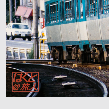
オリンパス OM-2+Zuiko180mm/f2.8 蹴上~九条山 京阪京津線