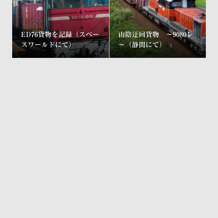
ED76貨物を記録（スペー
山陰迂回貨物 ～9080レ
スワールドにて）
～（静間にて）