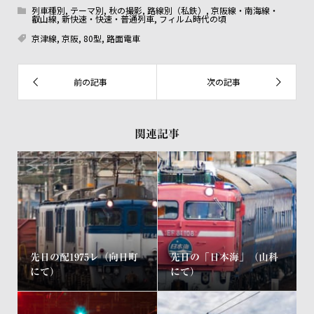
列車種別
,
テーマ別
,
秋の撮影
,
路線別（私鉄）
,
京阪線・南海線・
叡山線
,
新快速・快速・普通列車
,
フィルム時代の頃
京津線
,
京阪
,
80型
,
路面電車
関連記事
先日の配1975レ（向日町
先日の「日本海」（山科
にて）
にて）