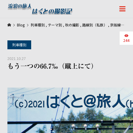
Blog
列車種別
,
テーマ別
,
秋の撮影
,
路線別（私鉄）
,
京阪線・南海線・叡山線
244
列車種別
2021.10.27
もう一つの66.7‰（蹴上にて）
京阪京津線に存在した、66.7‰。