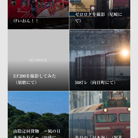
ゼロロクを撮影（尼崎に
けいおん！！
て）
EF200を撮影してみた
（須磨にて）
5087レ（向日町にて）
山陰迂回貨物 ～凪の日
本海を行く～（田儀に
先日の「日本海」（塚本