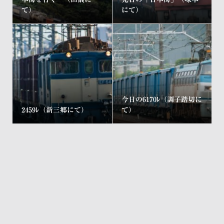
て）
にて）
今日の6170ﾚ（調子踏切に
2459ﾚ（新三郷にて）
て）