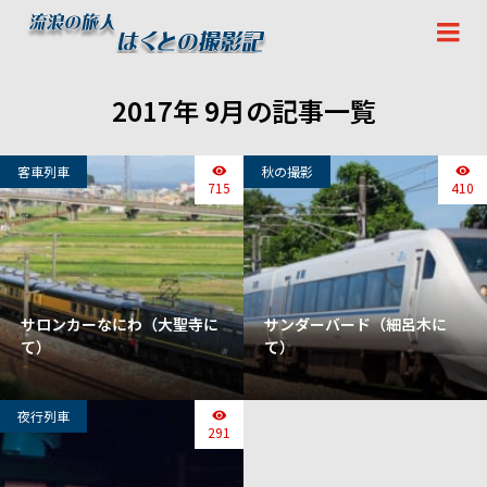
2017年 9月の記事一覧
客車列車
秋の撮影
715
410
サロンカーなにわ（大聖寺に
サンダーバード（細呂木に
て）
て）
夜行列車
291