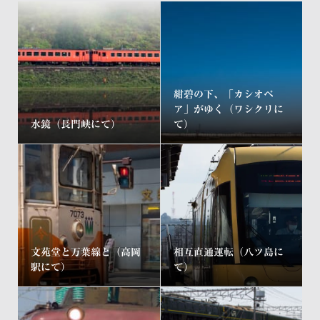
紺碧の下、「カシオペ
ア」がゆく（ワシクリに
水鏡（長門峡にて）
て）
文苑堂と万葉線と（高岡
相互直通運転（八ツ島に
駅にて）
て）