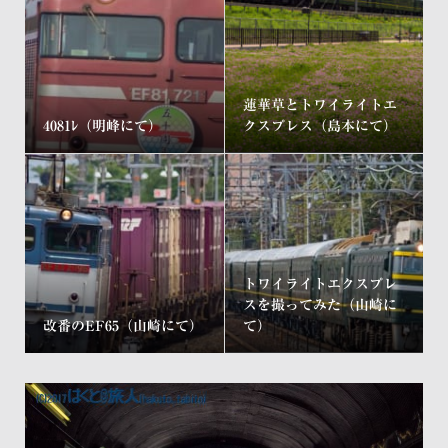
蓮華草とトワイライトエ
4081ﾚ（明峰にて）
クスプレス（島本にて）
トワイライトエクスプレ
スを撮ってみた（山崎に
改番のEF65（山崎にて）
て）