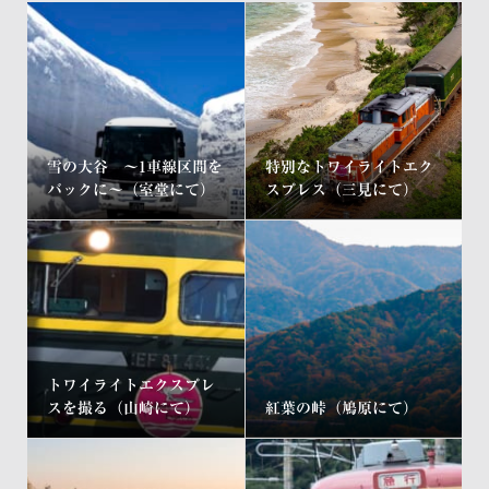
雪の大谷 ～1車線区間を
特別なトワイライトエク
バックに～（室堂にて）
スプレス（三見にて）
トワイライトエクスプレ
スを撮る（山崎にて）
紅葉の峠（鳩原にて）