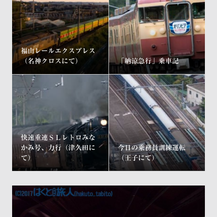
福山レールエクスプレス
（名神クロスにて）
「納涼急行」乗車記
快速重連ＳＬレトロみな
かみ号、力行（津久田に
今日の乗務員訓練運転
て）
（王子にて）