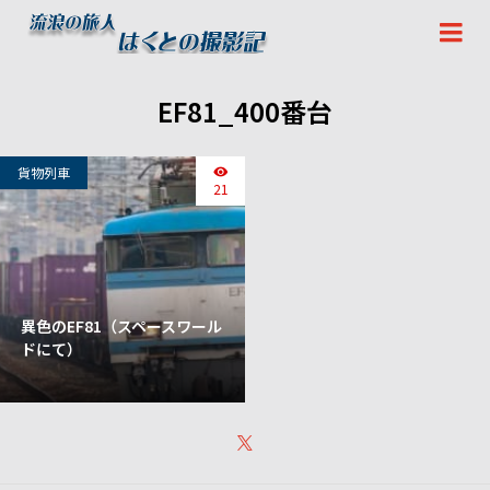
EF81_400番台
貨物列車
21
異色のEF81（スペースワール
ドにて）