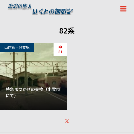
82系
山陰線・各支線
81
特急まつかぜの交換（出雲市
にて）