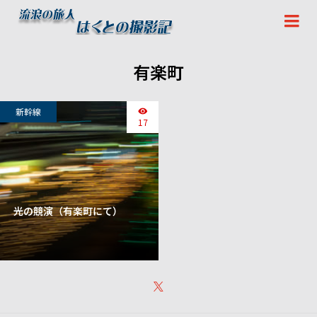
有楽町
新幹線
17
光の競演（有楽町にて）