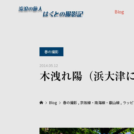
Blog
春の撮影
2014.05.12
木洩れ陽（浜大津
Blog
春の撮影
,
京阪線・南海線・叡山線
,
ラッピ