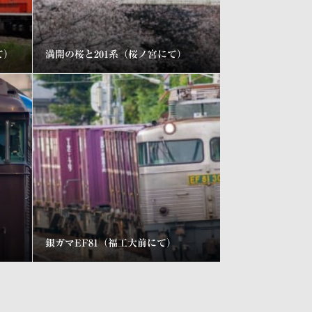
て）
満開の桜と201系（桜ノ宮にて）
銀ガマEF81（福工大前にて）