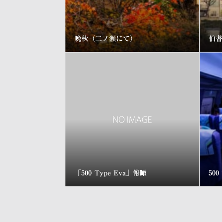
晩秋（二ノ瀬にて）
伯
「500 Type Eva」俯瞰
50