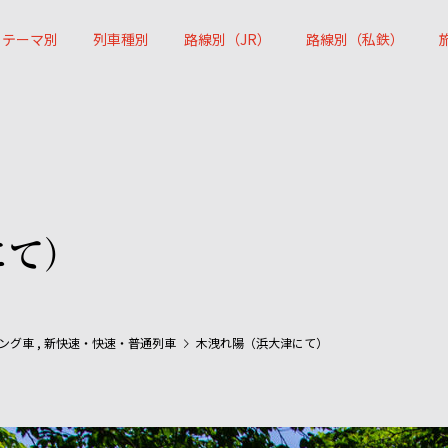
テーマ別
列車種別
路線別（JR）
路線別（私鉄）
にて）
ング車
,
新快速・快速・普通列車
木洩れ陽（浜大津にて）