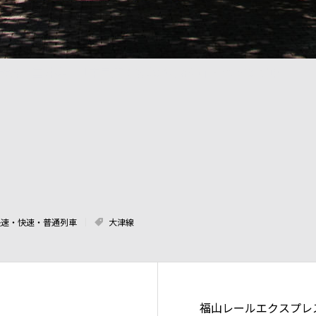
f2.8-3.5 浜大津～三井寺 「中二病でも恋がしたい」ラッピング車
快速・快速・普通列車
大津線
福山レールエクスプレ