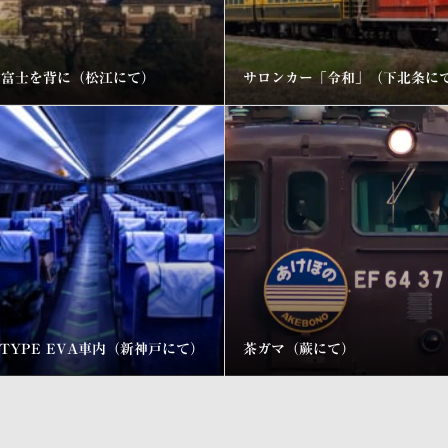
耆富士を背に（松江にて）
サロンカー「令和」（下北条に
0 TYPE EVA車内（新神戸にて）
茶ガマ（蕨にて）