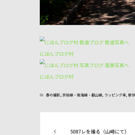
E-M5+Zuiko Digital 14-54mm/
にほんブログ村
にほんブログ村
春の撮影
,
京阪線・南海線・叡山線
,
ラッピング車
,
新
5087レを撮る（山崎にて）