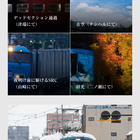
デッドセクション通過
（津端にて）
青空（テンハルにて）
夜明け前に駆けるSRC
（山崎にて）
斜光（二ノ瀬にて）