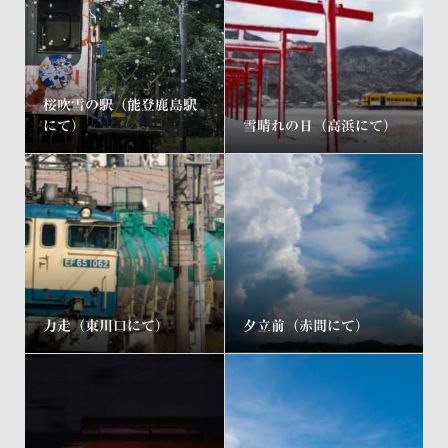
桜吹雪の駅（能登鹿島駅
にて）
雪晴れの日（高浜にて）
力走（東川口にて）
夕立前（赤間にて）