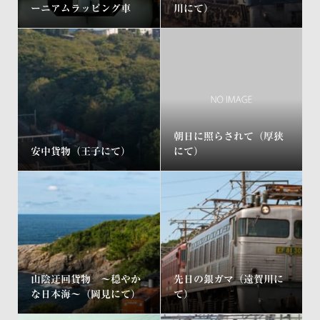
ーニアムラッピング車
川にて）
朝日に照らされて（厚狭
安中貨物（王子にて）
にて）
山陰迂回貨物 ～穏やか
先日の銀ガマ（遠賀川に
な日本海～（岡見にて）
て）