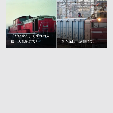
「だいせん」くずれの入
換（大社駅にて）
ワム廃回（京都にて）