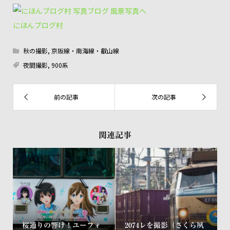
にほんブログ村
秋の撮影
,
京阪線・南海線・叡山線
夜間撮影
,
900系
関連記事
桜通りの響け！ユーフォ
2074レを撮影（さくら夙