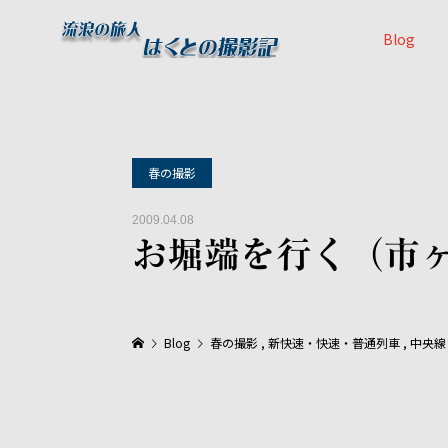
Blog
春の撮影
2009.04.08
お堀端を行く（市
Blog
春の撮影
,
新快速・快速・普通列車
,
中央線
前回に引き続いての市ヶ谷での撮影です。