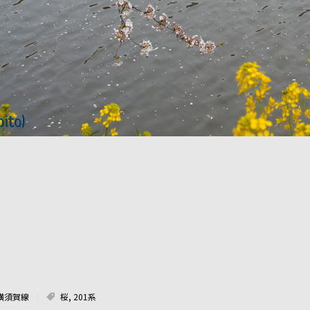
 市ヶ谷～四谷
横須賀線
桜
,
201系