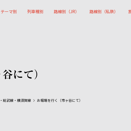
テーマ別
列車種別
路線別（JR）
路線別（私鉄）
ヶ谷にて）
・総武線・横須賀線
お堀端を行く（市ヶ谷にて）