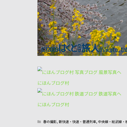
E-3+Zuiko Digital 14-54mm/2.8-3.5
にほんブログ村
にほんブログ村
春の撮影
,
新快速・快速・普通列車
,
中央線・総武線・