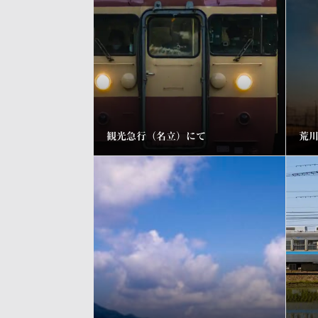
観光急行（名立）にて
荒